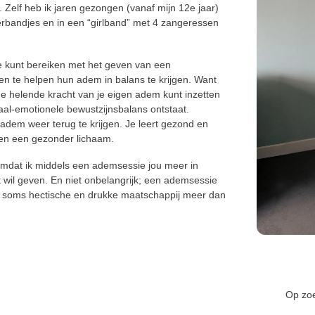
 Zelf heb ik jaren gezongen (vanaf mijn 12e jaar)
erbandjes en in een “girlband” met 4 zangeressen
je kunt bereiken met het geven van een
n te helpen hun adem in balans te krijgen. Want
de helende kracht van je eigen adem kunt inzetten
al-emotionele bewustzijnsbalans ontstaat.
 adem weer terug te krijgen. Je leert gezond en
en een gezonder lichaam.
mdat ik middels een ademsessie jou meer in
t wil geven. En niet onbelangrijk; een ademsessie
ze soms hectische en drukke maatschappij meer dan
Op zoe